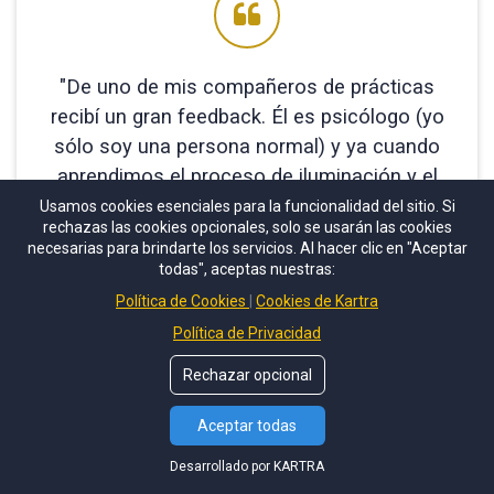
"De uno de mis compañeros de prácticas
recibí un gran feedback. Él es psicólogo (yo
sólo soy una persona normal) y ya cuando
aprendimos el proceso de iluminación y el
desacoplamiento, me dijo después, que
Usamos cookies esenciales para la funcionalidad del sitio. Si
rechazas las cookies opcionales, solo se usarán las cookies
pudo conectar con una parte interior que
necesarias para brindarte los servicios. Al hacer clic en "Aceptar
siempre había conocido, que está dentro de
todas", aceptas nuestras:
él, pero con la que nunca pudo entrar en
Política de Cookies
Cookies de Kartra
contacto, incluso después de 20 años de
Política de Privacidad
terapia. Y estaba muy emocionado y feliz
Rechazar opcional
por eso. Y en general me sorprendió lo bien
que funcionan estos procesos de sanación
Aceptar todas
online".
Desarrollado por KARTRA